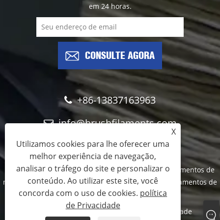
em 24 horas.
CONSULTE AGORA
+86-13837163963
info@brushfilaments.com
X
Utilizamos cookies para lhe oferecer uma
melhor experiência de navegação,
analisar o tráfego do site e personalizar o
Copyright © 2023 Filawing Industry Co., Limited - Filamentos de
conteúdo. Ao utilizar este site, você
nylon abrasivos, filamentos de carboneto de silício, filamentos de
concorda com o uso de cookies.
política
diamante - Todos os direitos reservados
de Privacidade
Links
Sitemap
RSS
XML
política de Privacidade