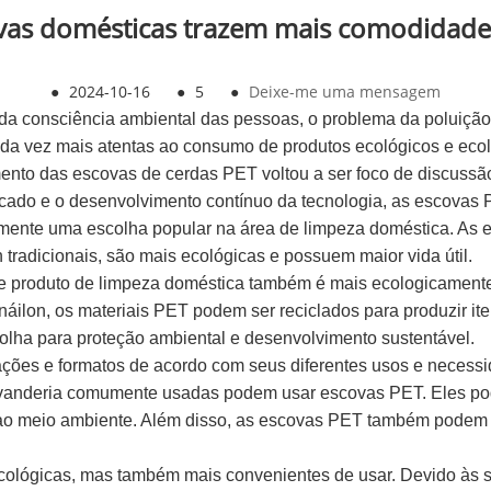
vas domésticas trazem mais comodidade
●
2024-10-16
●
5
●
Deixe-me uma mensagem
da consciência ambiental das pessoas, o problema da poluição 
cada vez mais atentas ao consumo de produtos ecológicos e ec
mento das escovas de cerdas PET voltou a ser foco de discussã
o e o desenvolvimento contínuo da tecnologia, as escovas PET
lmente uma escolha popular na área de limpeza doméstica. As 
 tradicionais, são mais ecológicas e possuem maior vida útil.
se produto de limpeza doméstica também é mais ecologicamente 
áilon, os materiais PET podem ser reciclados para produzir iten
ha para proteção ambiental e desenvolvimento sustentável.
ções e formatos de acordo com seus diferentes usos e necessi
avanderia comumente usadas podem usar escovas PET. Eles po
ao meio ambiente. Além disso, as escovas PET também podem 
lógicas, mas também mais convenientes de usar. Devido às su