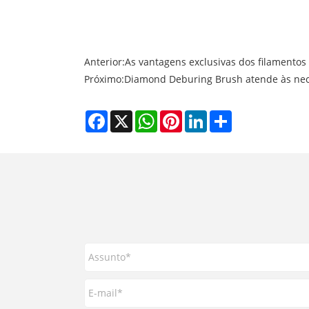
Anterior:
As vantagens exclusivas dos filamentos
Próximo:
Diamond Deburing Brush atende às ne
Facebook
X
WhatsApp
Pinterest
LinkedIn
Share