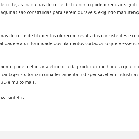
de corte, as máquinas de corte de filamento podem reduzir signifi
máquinas são construídas para serem duráveis, exigindo manutenç
as de corte de filamentos oferecem resultados consistentes e repe
dade e a uniformidade dos filamentos cortados, o que é essencia
amento pode melhorar a eficiência da produção, melhorar a qualid
as vantagens o tornam uma ferramenta indispensável em indústri
o 3D e muito mais.
ova sintética