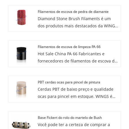
Filamentos de escova de pedra de diamante
Diamond Stone Brush Filaments é um
dos produtos mais destacados da WING,
podemos ajudar a dar a você a sugestão
profissional de acordo com sua
Filamentos de escova de limpeza PA 66
demanda.
Hot Sale China PA 66 Fabricantes e
fornecedores de filamentos de escova de
limpeza. WINGS é um fabricante e
fornecedor de filamentos de escova de
PBT cerdas ocas para pincel de pintura
limpeza PA 66 na China. O uso industrial
Cerdas PBT de baixo preço e qualidade
do filamento de cerdas de fibra de nylon
ocas para pincel em estoque. WINGS é
66 é basicamente semelhante ao do
um fabricante e fornecedor de PBT
nylon 6, mas possui melhor resistência
Cerdas Ocas para Pincel na China. O
ao desgaste, resistência a altas
Base Fickert do rolo do martelo de Bush
filamento de fibra de cerdas ocas PBT é
temperaturas e resistência à corrosão
Você pode ter a certeza de comprar a
oco na direção do comprimento do
química do que o PA6.