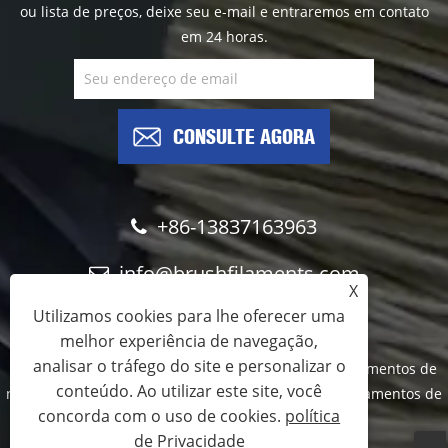
ou lista de preços, deixe seu e-mail e entraremos em contato
em 24 horas.
CONSULTE AGORA
+86-13837163963
info@brushfilaments.com
X
Utilizamos cookies para lhe oferecer uma
melhor experiência de navegação,
analisar o tráfego do site e personalizar o
Copyright © 2023 Filawing Industry Co., Limited - Filamentos de
conteúdo. Ao utilizar este site, você
nylon abrasivos, filamentos de carboneto de silício, filamentos de
concorda com o uso de cookies.
política
diamante - Todos os direitos reservados
de Privacidade