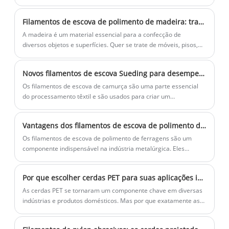
sempre em busca de formas de criar tecidos exclusivos que
possam se destacar no mercado.
Filamentos de escova de polimento de madeira: trazendo brilho às superfícies de madeira como nunca antes!
A madeira é um material essencial para a confecção de
diversos objetos e superfícies. Quer se trate de móveis, pisos,
armários ou decoração, a madeira tem sido uma escolha
popular há muito tempo devido à sua durabilidade e beleza
Novos filamentos de escova Sueding para desempenho superior de acabamento de tecido
atemporal. No entanto, com o tempo, as superfícies de madeira
podem perder o brilho e parecer opacas e desgastadas.
Os filamentos de escova de camurça são uma parte essencial
do processamento têxtil e são usados ​​para criar um
acabamento exclusivo de toque suave e semelhante a camurça
nos tecidos. Este processo é particularmente popular na
Vantagens dos filamentos de escova de polimento de ferragens
indústria da moda, onde um acabamento liso é essencial para
tecidos luxuosos como seda, caxemira e lã. A nova geração de
Os filamentos de escova de polimento de ferragens são um
filamentos de escova sueding promete melhorar ainda mais o
componente indispensável na indústria metalúrgica. Eles
desempenho do acabamento do tecido.
ajudam a entrar em pequenas fendas e cantos apertados que
outras ferramentas de limpeza não conseguem alcançar. Esses
Por que escolher cerdas PET para suas aplicações industriais e domésticas?
filamentos de escova são feitos de vários materiais, incluindo
náilon, latão, bronze e outros materiais semelhantes.
As cerdas PET se tornaram um componente chave em diversas
indústrias e produtos domésticos. Mas por que exatamente as
cerdas PET são preferidas a outros materiais? Na Filawing
Industry Co., Limited, produzimos cerdas PET de alta qualidade