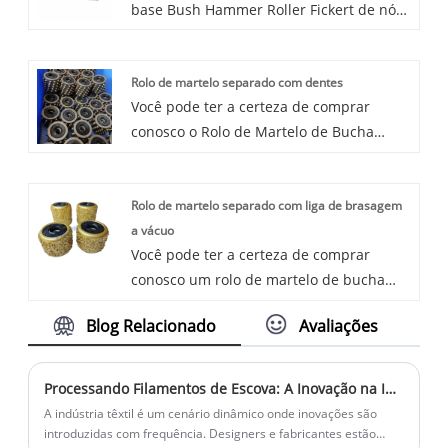
base Bush Hammer Roller Fickert de nós.
filamento do pincel, é especialmente
Estamos ansiosos para cooperar com
adequado para pincéis de pintura. A
você, se quiser saber mais, pode nos
cavidade do filamento oco PBT pode
Rolo de martelo separado com dentes
consultar agora, responderemos a
fornecer espaço para o acúmulo de tinta,
Você pode ter a certeza de comprar
tempo!
o que pode efetivamente melhorar a taxa
conosco o Rolo de Martelo de Bucha
de absorção de tinta do filamento do
Separado com Dentes. Estamos ansiosos
pincel.
para cooperar com você, se quiser saber
Rolo de martelo separado com liga de brasagem
mais, pode nos consultar agora,
a vácuo
responderemos a tempo!
Você pode ter a certeza de comprar
conosco um rolo de martelo de bucha
separado com liga de brasagem a vácuo.
Blog Relacionado
Avaliações
Estamos ansiosos para cooperar com
você, se quiser saber mais, pode nos
consultar agora, responderemos a
Processando Filamentos de Escova: A Inovação na Indústria Têxtil
tempo!
A indústria têxtil é um cenário dinâmico onde inovações são
introduzidas com frequência. Designers e fabricantes estão