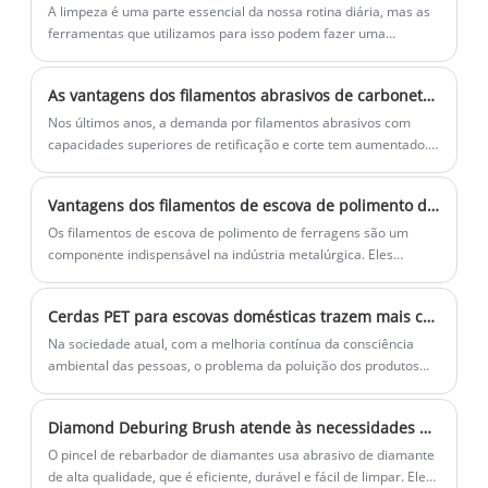
usadas principalmente para produzir
pentes feitos por qual é adequado para
A limpeza é uma parte essencial da nossa rotina diária, mas as
escova de dentes de alta qualidade e
salão de cabeleireiro doméstico e
ferramentas que utilizamos para isso podem fazer uma
diferença real na nossa experiência de limpeza.
escova de maquiagem, escova de limpeza
profissional.
facial e escova de unha. Eles são mais
As vantagens dos filamentos abrasivos de carboneto de silício
macios e confortáveis, têm boa
Nos últimos anos, a demanda por filamentos abrasivos com
resistência ao desgaste, forte tenacidade
capacidades superiores de retificação e corte tem aumentado.
e recuperação de flexão.
Um dos materiais mais procurados para a criação de tais
filamentos é o carboneto de silício.
Vantagens dos filamentos de escova de polimento de ferragens
Os filamentos de escova de polimento de ferragens são um
componente indispensável na indústria metalúrgica. Eles
ajudam a entrar em pequenas fendas e cantos apertados que
outras ferramentas de limpeza não conseguem alcançar. Esses
Cerdas PET para escovas domésticas trazem mais comodidade e proteção ambiental
filamentos de escova são feitos de vários materiais, incluindo
náilon, latão, bronze e outros materiais semelhantes.
Na sociedade atual, com a melhoria contínua da consciência
ambiental das pessoas, o problema da poluição dos produtos
plásticos está a tornar-se cada vez mais grave. Por isso, as
pessoas estão cada vez mais atentas ao consumo de produtos
Diamond Deburing Brush atende às necessidades em constante mudança de mais usuários
ecológicos e ecológicos no seu dia a dia.
O pincel de rebarbador de diamantes usa abrasivo de diamante
de alta qualidade, que é eficiente, durável e fácil de limpar. Ele