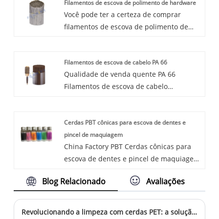
Filamentos de escova de polimento de hardware
venda e entrega pontual.
Você pode ter a certeza de comprar
filamentos de escova de polimento de
hardware para lixar madeira de nós e
ofereceremos o melhor serviço pós-
Filamentos de escova de cabelo PA 66
venda e entrega pontual.
Qualidade de venda quente PA 66
Filamentos de escova de cabelo
fabricados na China. WINGS é um
fabricante e fornecedor de filamentos de
Cerdas PBT cônicas para escova de dentes e
escova de cabelo PA 66 na China. A
pincel de maquiagem
produção de pentes de cabelo
China Factory PBT Cerdas cônicas para
geralmente adota filamentos de orifício
escova de dentes e pincel de maquiagem
único plantados ou tecnologia de
em estoque. WINGS é um fabricante e
ondulação queimada. Nossos filamentos
Blog Relacionado
Avaliações
fornecedor de cerdas PBT cônicas para
de cerdas de fibra de pente de cabelo de
escova de dente e pincel de maquiagem
nylon 66 são uniformes em diâmetro,
na China. As cerdas PBT cônicas são
suaves na depilação, flexíveis e lisos,
Revolucionando a limpeza com cerdas PET: a solução definitiva para uma limpeza impecável