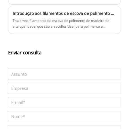
pode remover rapidamente rebarbas e bordas na superfície da
peça de trabalho durante a rotação de alta velocidade, tornando
Introdução aos filamentos de escova de polimento de madeira
a superfície lisa e purificada.
Trazemos filamentos de escova de polimento de madeira de
alta qualidade, que são a escolha ideal para polimento e
tratamento da superfície de madeira.
Enviar consulta