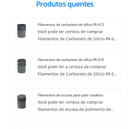
Produtos quentes
Filamentos de carboneto de silício PA 612
Você pode ter certeza de comprar
Filamentos de Carboneto de Silício PA 612
personalizados da WINGS. Estamos
ansiosos para cooperar com você, se
Filamentos de carboneto de silício PA 610
quiser saber mais, pode nos consultar
Você pode ter a certeza de comprar
agora, responderemos a tempo!
Filamentos de Carboneto de Silício PA 610
da WINGS e ofereceremos o melhor
serviço pós-venda e entrega pontual.
Filamentos de escova para polir madeira
Você pode ter certeza de comprar
filamentos de escova de polimento de
madeira para não ferrosos de nós e
ofereceremos o melhor serviço pós-