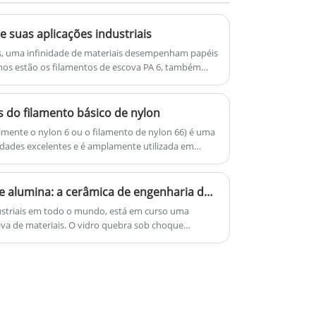
varredora de estradas, etc.
mais, pode nos consultar agora,
e suas aplicações industriais
responderemos a tempo!
s, uma infinidade de materiais desempenham papéis
imos estão os filamentos de escova PA 6, também
es burros de carga oferecem
dades que os tornam uma escolha ideal para uma
za industrial e manuseio de materiais.
s do filamento básico de nylon
lmente o nylon 6 ou o filamento de nylon 66) é uma
edades excelentes e é amplamente utilizada em
triais e de engenharia. A seguir, são apresentadas
antagens:
Laboratório de cerâmica de alumina: a cerâmica de engenharia de alta pureza pode realmente superar os metais em ambientes corrosivos e de alta temperatura?
dustriais em todo o mundo, está em curso uma
iva de materiais. O vidro quebra sob choque
em ambientes ácidos. Os plásticos amolecem a
 solventes. Engenheiros e gerentes de laboratório
tão recorrendo cada vez mais a uma família de
a muito frágil ou muito cara para uso rotineiro:
ica de alumina.