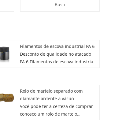
Bush
Filamentos de escova industrial PA 6
Desconto de qualidade no atacado
PA 6 Filamentos de escova industrial.
WINGS é um fabricante e fornecedor
industrial de filamentos de escova
PA6 na China. Filamentos de cerdas
Rolo de martelo separado com
de fibra de escova da indústria PA6
diamante ardente a vácuo
usados ​​principalmente para fazer
Você pode ter a certeza de comprar
escovas para limpeza industrial na
conosco um rolo de martelo
linha de processamento de
separado com diamante ardente a
alimentos, vidro, têxtil, usinagem,
vácuo. Estamos ansiosos para
várias saias de escada rolante e
cooperar com você, se quiser saber