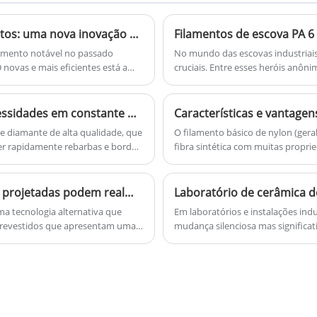
consultar agora, responderemos a
Máquina pneumática de corte de filamentos: uma nova inovação para a indústria de impressão 3D
Filamentos de escova PA 6 
tempo!
imento notável no passado
No mundo das escovas industriai
 novas e mais eficientes está a
cruciais. Entre esses heróis anôn
a Máquina Pneumática de Corte de
conhecidos como filamentos de escova de Nylon 6. Ess
ncia e a precisão da impressão 3D.
uma combinação única de proprie
vasta gama de aplicações de limpe
Diamond Deburing Brush atende às necessidades em constante mudança de mais usuários
Características e vantagen
e diamante de alta qualidade, que
O filamento básico de nylon (gera
over rapidamente rebarbas e bordas
fibra sintética com muitas propri
 de alta velocidade, tornando a
campos de plásticos têxteis, indus
suas principais características e v
Filamentos de nylon abrasivos: as cerdas projetadas podem realmente substituir os abrasivos tradicionais em acabamentos de madeira e pisos?
a tecnologia alternativa que
Em laboratórios e instalações in
os revestidos que apresentam uma
mudança silenciosa mas significat
ecido, os filamentos de náilon
térmico. O aço inoxidável corrói 
 alumínio, carboneto de silício,
temperaturas elevadas e absorvem
ntos de náilon. Esses filamentos
que enfrentam essas limitações es
ontornos da superfície,
materiais que antes era considerad
períodos e resistem ao
materiais de laboratório de cerâm