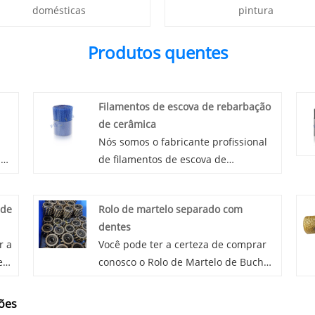
domésticas
pintura
Produtos quentes
Filamentos de escova de rebarbação
de cerâmica
Nós somos o fabricante profissional
 da
de filamentos de escova de
ê a
rebarbação de cerâmica para escova
om
de rebarbação, forneceremos a você
 de
Rolo de martelo separado com
um serviço profissional nesta linha.
dentes
r a
Você pode ter a certeza de comprar
e
conosco o Rolo de Martelo de Bucha
rar
Separado com Dentes. Estamos
ode
ansiosos para cooperar com você, se
ções
os
quiser saber mais, pode nos