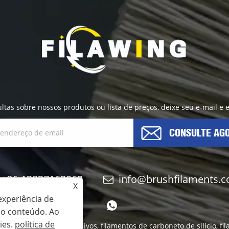
ultas sobre nossos produtos ou lista de preços, deixe seu e-mail e
CONSULTE AG
+86-13837163963
info@brushfilaments.
X
experiência de
r o conteúdo. Ao
ies.
política de
ilamentos de nylon abrasivos, filamentos de carboneto de silício, f