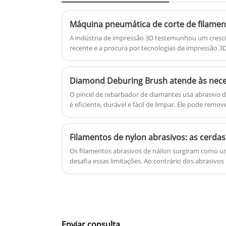
a tempo!
A indústria de impressão 3D testemunhou um cresc
recente e a procura por tecnologias de impressão 3D
aumentar. A mais recente inovação neste campo é 
Filamentos, que foi projetada para melhorar a eficiê
O pincel de rebarbador de diamantes usa abrasivo d
é eficiente, durável e fácil de limpar. Ele pode rem
na superfície da peça de trabalho durante a rotação
superfície lisa e purificada.
Os filamentos abrasivos de náilon surgiram como um
desafia essas limitações. Ao contrário dos abrasiv
camada fixa de grão sobre um suporte de papel ou t
abrasivos incorporam partículas abrasivas – óxido de
cerâmica ou diamante – diretamente nos monofilame
são então tufados em escovas que se adaptam aos c
proporcionam ação de corte consistente por longos 
carregamento de materiais macios.
Enviar consulta