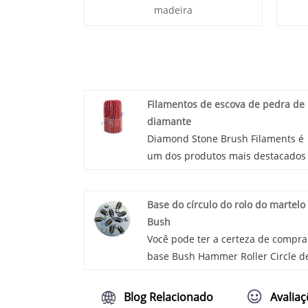
madeira
Filamentos de escova de pedra de
diamante
Diamond Stone Brush Filaments é
um dos produtos mais destacados
WING, podemos ajudar a dar a voc
sugestão profissional de acordo c
Base do círculo do rolo do martelo
sua demanda.
Bush
Você pode ter a certeza de compra
base Bush Hammer Roller Circle d
nós. Estamos ansiosos para coope
com você, se quiser saber mais, p
Blog Relacionado
Avalia
nos consultar agora, responderem