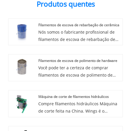
Produtos quentes
Filamentos de escova de rebarbação de cerâmica
Nós somos o fabricante profissional de
filamentos de escova de rebarbação de
cerâmica para escova de rebarbação,
forneceremos a você um serviço
Filamentos de escova de polimento de hardware
profissional nesta linha.
Você pode ter a certeza de comprar
filamentos de escova de polimento de
hardware para lixar madeira de nós e
ofereceremos o melhor serviço pós-
Máquina de corte de filamentos hidráulicos
venda e entrega pontual.
Compre filamentos hidráulicos Máquina
de corte feita na China. Wings é o
fabricante e fornecedor de máquinas de
corte de filamentos pneumáticos na