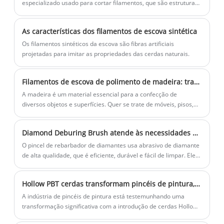
especializado usado para cortar filamentos, que são estruturas
finas semelhantes a fios, em comprimentos específicos.
As características dos filamentos de escova sintética
Os filamentos sintéticos da escova são fibras artificiais
projetadas para imitar as propriedades das cerdas naturais.
Filamentos de escova de polimento de madeira: trazendo brilho às superfícies de madeira como nunca antes!
A madeira é um material essencial para a confecção de
diversos objetos e superfícies. Quer se trate de móveis, pisos,
armários ou decoração, a madeira tem sido uma escolha
popular há muito tempo devido à sua durabilidade e beleza
Diamond Deburing Brush atende às necessidades em constante mudança de mais usuários
atemporal. No entanto, com o tempo, as superfícies de madeira
podem perder o brilho e parecer opacas e desgastadas.
O pincel de rebarbador de diamantes usa abrasivo de diamante
de alta qualidade, que é eficiente, durável e fácil de limpar. Ele
pode remover rapidamente rebarbas e bordas na superfície da
peça de trabalho durante a rotação de alta velocidade, tornando
Hollow PBT cerdas transformam pincéis de pintura, revolucionando a arte e a eficiência
a superfície lisa e purificada.
A indústria de pincéis de pintura está testemunhando uma
transformação significativa com a introdução de cerdas Hollow
PBT (tereftalato de polibutileno).