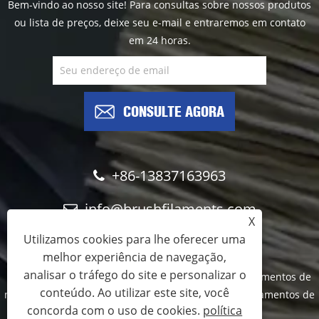
Bem-vindo ao nosso site! Para consultas sobre nossos produtos
ou lista de preços, deixe seu e-mail e entraremos em contato
em 24 horas.
CONSULTE AGORA
+86-13837163963
info@brushfilaments.com
X
Utilizamos cookies para lhe oferecer uma
melhor experiência de navegação,
analisar o tráfego do site e personalizar o
Copyright © 2023 Filawing Industry Co., Limited - Filamentos de
conteúdo. Ao utilizar este site, você
nylon abrasivos, filamentos de carboneto de silício, filamentos de
concorda com o uso de cookies.
política
diamante - Todos os direitos reservados