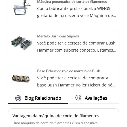
Máquina pneumática de corte de filamentos
China. A máquina de corte de filamentos
Como fabricante profissional, a WINGS
pneumáticos pode ser personalizada de
gostaria de fornecer a você Máquina de
acordo com as necessidades especiais
corte de filamentos pneumáticos. E a
dos clientes.
WINGS oferece o melhor serviço pós-
Martelo Bush com Suporte
venda e entrega pontual. A lâmina de
Você pode ter a certeza de comprar Bush
corte exclusiva faz com que nossa
Hammer com suporte conosco. Estamos
máquina de corte de Filamentos
ansiosos para cooperar com você, se
Hidráulicos se torne uma combinação
quiser saber mais, pode nos consultar
perfeita com filamentos de diâmetro
Base Fickert do rolo do martelo de Bush
agora, responderemos a tempo!
maior.
Você pode ter a certeza de comprar a
base Bush Hammer Roller Fickert de nós.
Estamos ansiosos para cooperar com
Blog Relacionado
Avaliações
você, se quiser saber mais, pode nos
consultar agora, responderemos a
tempo!
Vantagem da máquina de corte de filamentos
Uma máquina de corte de filamentos é um dispositivo